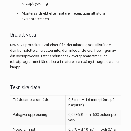
knapptryckning
Monteras direkt efter matarenheten, utan att störa
svetsprocessen
Bra att veta
MWS-2 upptäcker avvikelser från det inlärda goda tillståndet —
den kompletterar, ersätter inte, den inledande kvalificeringen av
din svetsprocess. Efter ändringar av svetsparametrar eller
robotprogrammet lär du bara in referensen på nytt: några delar, en
knapp.
Tekniska data
Tråddiameterområde
0,8 mm – 1,6 mm (större på
begäran)
Pulsgivarupplösning
0,028601 mm, 600 pulser per
varv
Noggrannhet
0,7 % vid 10 m/min och 0,1 s