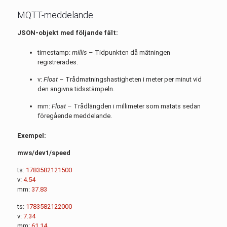
MQTT-meddelande
JSON-objekt med följande fält:
timestamp:
millis
– Tidpunkten då mätningen
registrerades.
v:
Float
– Trådmatningshastigheten i meter per minut vid
den angivna tidsstämpeln.
mm:
Float
– Trådlängden i millimeter som matats sedan
föregående meddelande.
Exempel:
mws/dev1/speed
ts:
1783582121500
v:
4.54
mm:
37.83
ts:
1783582122000
v:
7.34
mm:
61.14