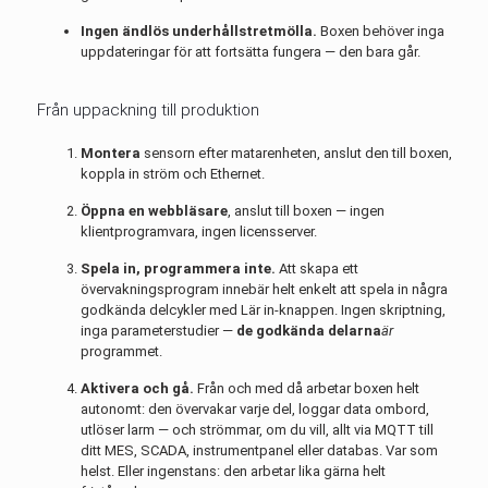
Ingen ändlös underhållstretmölla.
Boxen behöver inga
uppdateringar för att fortsätta fungera — den bara går.
Från uppackning till produktion
Montera
sensorn efter matarenheten, anslut den till boxen,
koppla in ström och Ethernet.
Öppna en webbläsare
, anslut till boxen — ingen
klientprogramvara, ingen licensserver.
Spela in, programmera inte.
Att skapa ett
övervakningsprogram innebär helt enkelt att spela in några
godkända delcykler med Lär in-knappen. Ingen skriptning,
inga parameterstudier —
de godkända delarna
är
programmet.
Aktivera och gå.
Från och med då arbetar boxen helt
autonomt: den övervakar varje del, loggar data ombord,
utlöser larm — och strömmar, om du vill, allt via MQTT till
ditt MES, SCADA, instrumentpanel eller databas. Var som
helst. Eller ingenstans: den arbetar lika gärna helt