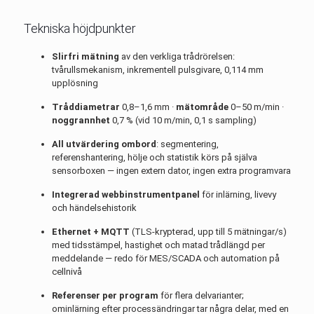
Tekniska höjdpunkter
Slirfri mätning
av den verkliga trådrörelsen:
tvårullsmekanism, inkrementell pulsgivare, 0,114 mm
upplösning
Tråddiametrar
0,8–1,6 mm ·
mätområde
0–50 m/min ·
noggrannhet
0,7 % (vid 10 m/min, 0,1 s sampling)
All utvärdering ombord
: segmentering,
referenshantering, hölje och statistik körs på själva
sensorboxen — ingen extern dator, ingen extra programvara
Integrerad webbinstrumentpanel
för inlärning, livevy
och händelsehistorik
Ethernet + MQTT
(TLS-krypterad, upp till 5 mätningar/s)
med tidsstämpel, hastighet och matad trådlängd per
meddelande — redo för MES/SCADA och automation på
cellnivå
Referenser per program
för flera delvarianter;
ominlärning efter processändringar tar några delar, med en