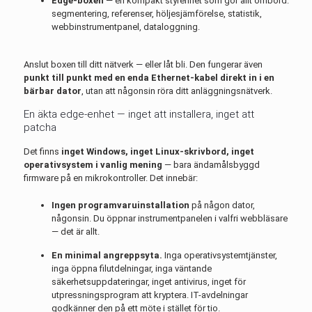
Edge-boxen
— en kompakt styrenhet som gör allt ombord:
segmentering, referenser, höljesjämförelse, statistik,
webbinstrumentpanel, dataloggning.
Anslut boxen till ditt nätverk — eller låt bli. Den fungerar även
punkt till punkt med en enda Ethernet-kabel direkt in i en
bärbar dator
, utan att någonsin röra ditt anläggningsnätverk.
En äkta edge-enhet — inget att installera, inget att
patcha
Det finns
inget Windows, inget Linux-skrivbord, inget
operativsystem i vanlig mening
— bara ändamålsbyggd
firmware på en mikrokontroller. Det innebär:
Ingen programvaruinstallation
på någon dator,
någonsin. Du öppnar instrumentpanelen i valfri webbläsare
— det är allt.
En minimal angreppsyta.
Inga operativsystemtjänster,
inga öppna filutdelningar, inga väntande
säkerhetsuppdateringar, inget antivirus, inget för
utpressningsprogram att kryptera. IT-avdelningar
godkänner den på ett möte i stället för tio.