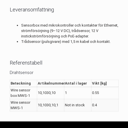
Leveransomfattning
Sensorbox med mikrokontroller och kontakter för Ethernet,
strömförsörjning (9–12 V DC), trådsensor, 12 V
instickströmförsörjning och PoE-adapter.
Trådsensor (pulsgivare) med 1,5 m kabel och kontakt.
Referenstabell
Drahtsensor
Beteckning
Artikelnummer
Antal i lager
Vikt [kg]
Wire sensor
10,1030,10
1
0.55
box MWS-1
Wire sensor
10,1030,10,1
Not in stock
0.4
MWS-1