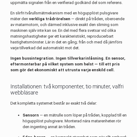
uppmätta signalen från en verifierad godkänd del som referens.
En slirfri tvårullsmätmekanism med en högupplöst pulsgivare
mäter den
verkliga trådrörelsen
— direkt på tråden, oberoende
av matarmotorn, och därmed inklusive exakt den slirning som
maskinen själv inte kan se. En del med flera svetsar vid olika
matningshastigheter ger ett karakteristiskt, reproducerbart
hastighetsmönster. Lär in det en gång; från och med då jämförs
varje tillverkad del automatiskt mot det.
Ingen bussintegration. Ingen tillverkarinlåsning. En sensor,
eftermonterbar på vilket system som helst — till ett pris
som gör det ekonomiskt att utrusta varje enskild cell.
Installationen: två komponenter, tio minuter, valfri
webbläsare
Det kompletta systemet består av exakt två delar:
Sensorn
— en mätrulle som löper på tråden, kopplad till en
högupplöst pulsgivare. Monterad nära matarenheten rör
den ingenting annat än tråden.