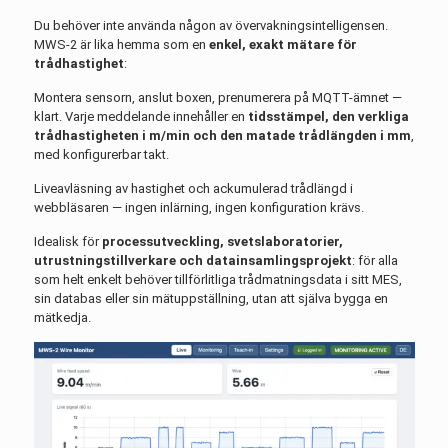
Du behöver inte använda någon av övervakningsintelligensen.
MWS-2 är lika hemma som en
enkel, exakt mätare för
trådhastighet
:
Montera sensorn, anslut boxen, prenumerera på MQTT-ämnet —
klart. Varje meddelande innehåller en
tidsstämpel, den verkliga
trådhastigheten i m/min och den matade trådlängden i mm
,
med konfigurerbar takt.
Liveavläsning av hastighet och ackumulerad trådlängd i
webbläsaren — ingen inlärning, ingen konfiguration krävs.
Idealisk för
processutveckling, svetslaboratorier,
utrustningstillverkare och datainsamlingsprojekt
: för alla
som helt enkelt behöver tillförlitliga trådmatningsdata i sitt MES,
sin databas eller sin mätuppställning, utan att själva bygga en
mätkedja.