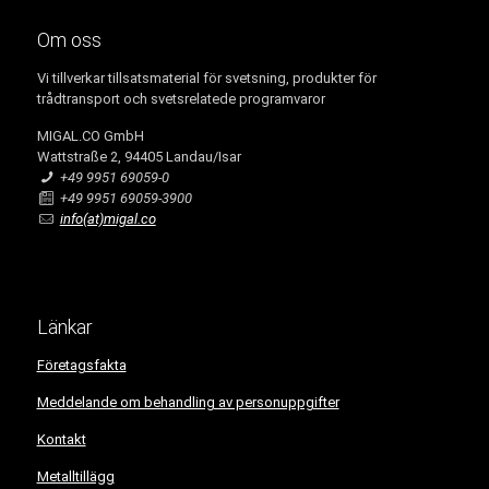
Om oss
Vi tillverkar tillsatsmaterial för svetsning, produkter för
trådtransport och svetsrelatede programvaror
MIGAL.CO GmbH
Wattstraße 2, 94405 Landau/Isar
+49 9951 69059-0
+49 9951 69059-3900
info(at)migal.co
Länkar
Företagsfakta
Meddelande om behandling av personuppgifter
Kontakt
Metalltillägg