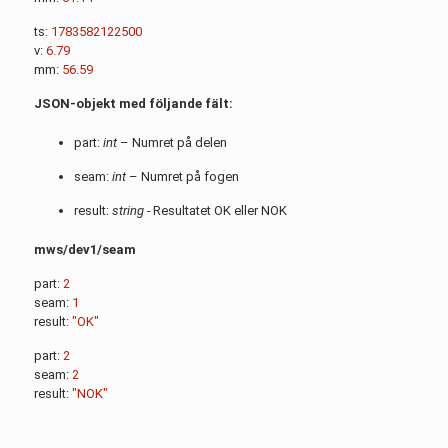
ts:
1783582122500
v:
6.79
mm:
56.59
JSON-objekt med följande fält:
part:
int
– Numret på delen
seam:
int
– Numret på fogen
result:
string -
Resultatet OK eller NOK
mws/dev1/seam
part:
2
seam:
1
result:
"OK"
part:
2
seam:
2
result:
"NOK"