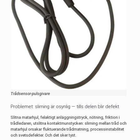
Trådsensor-pulsgivare
Problemet: slirning är osynlig — tills delen blir defekt
Slitna matarhjul, felaktigt anläggningstryck, nötning, friktion i
trådledaren, utslitna kontaktmunstycken: slirning mellan tråd och
matarhjul orsakar fluktuerande trådmatning, processinstabilitet
och svetsdefekter. Och det sker tyst.