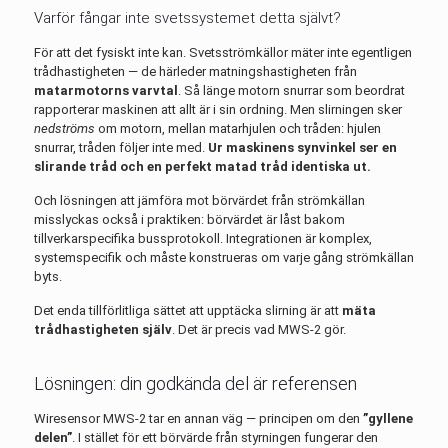
Varför fångar inte svetssystemet detta självt?
För att det fysiskt inte kan. Svetsströmkällor mäter inte egentligen
trådhastigheten — de härleder matningshastigheten från
matarmotorns varvtal
. Så länge motorn snurrar som beordrat
rapporterar maskinen att allt är i sin ordning. Men slirningen sker
nedströms
om motorn, mellan matarhjulen och tråden: hjulen
snurrar, tråden följer inte med.
Ur maskinens synvinkel ser en
slirande tråd och en perfekt matad tråd identiska ut.
Och lösningen att jämföra mot börvärdet från strömkällan
misslyckas också i praktiken: börvärdet är låst bakom
tillverkarspecifika bussprotokoll. Integrationen är komplex,
systemspecifik och måste konstrueras om varje gång strömkällan
byts.
Det enda tillförlitliga sättet att upptäcka slirning är att
mäta
trådhastigheten själv
. Det är precis vad MWS-2 gör.
Lösningen: din godkända del är referensen
Wiresensor MWS-2 tar en annan väg — principen om den
”gyllene
delen”
. I stället för ett börvärde från styrningen fungerar den