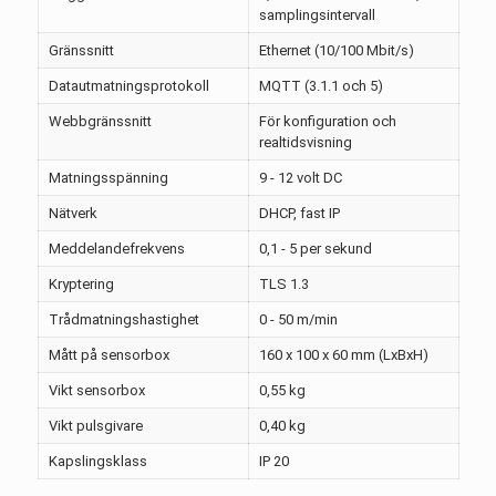
samplingsintervall
Gränssnitt
Ethernet (10/100 Mbit/s)
Datautmatningsprotokoll
MQTT (3.1.1 och 5)
Webbgränssnitt
För konfiguration och
realtidsvisning
Matningsspänning
9 - 12 volt DC
Nätverk
DHCP, fast IP
Meddelandefrekvens
0,1 - 5 per sekund
Kryptering
TLS 1.3
Trådmatningshastighet
0 - 50 m/min
Mått på sensorbox
160 x 100 x 60 mm (LxBxH)
Vikt sensorbox
0,55 kg
Vikt pulsgivare
0,40 kg
Kapslingsklass
IP 20