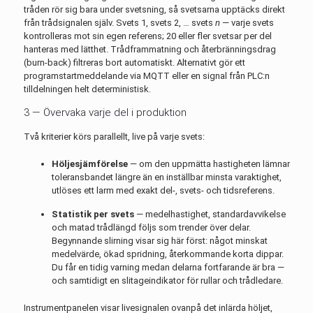
tråden rör sig bara under svetsning, så svetsarna upptäcks direkt
från trådsignalen själv. Svets 1, svets 2, … svets
n
— varje svets
kontrolleras mot sin egen referens; 20 eller fler svetsar per del
hanteras med lätthet. Trådframmatning och återbränningsdrag
(burn-back) filtreras bort automatiskt. Alternativt gör ett
programstartmeddelande via MQTT eller en signal från PLC:n
tilldelningen helt deterministisk.
3 — Övervaka varje del i produktion
Två kriterier körs parallellt, live på varje svets:
Höljesjämförelse
— om den uppmätta hastigheten lämnar
toleransbandet längre än en inställbar minsta varaktighet,
utlöses ett larm med exakt del-, svets- och tidsreferens.
Statistik per svets
— medelhastighet, standardavvikelse
och matad trådlängd följs som trender över delar.
Begynnande slirning visar sig här först: något minskat
medelvärde, ökad spridning, återkommande korta dippar.
Du får en tidig varning medan delarna fortfarande är bra —
och samtidigt en slitageindikator för rullar och trådledare.
Instrumentpanelen visar livesignalen ovanpå det inlärda höljet,