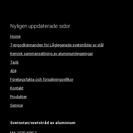
Nyligen uppdaterade sidor
Home
Typgodkännanden för Låglegerade svetstrådar av stål
Kemisk sammansättning av aluminiumlegeringar
Tack
404
Företagsfakta och försäljningsvillkor
Kontakt
Produkter
Service
Svetsstav/svetstråd av aluminium
MA-1070 Al99,7