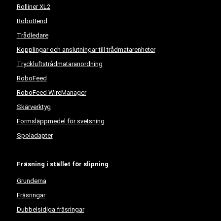
Rolliner XL2
RoboBend
Trådledare
Kopplingar och anslutningar till trådmatarenheter
Tryckluftstrådmataranordning
RoboFeed
RoboFeed WireManager
Skärverktyg
Formsläppmedel för svetsning
Spoladapter
Fräsning i stället för slipning
Grunderna
Fräsringar
Dubbelsidiga fräsringar