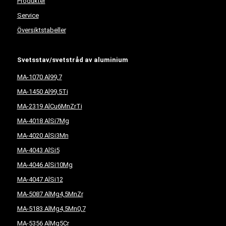
Produkter
Service
Översiktstabeller
Svetsstav/svetstråd av aluminium
MA-1070 Al99,7
MA-1450 Al99,5Ti
MA-2319 AlCu6MnZrTi
MA-4018 AlSi7Mg
MA-4020 AlSi3Mn
MA-4043 AlSi5
MA-4046 AlSi10Mg
MA-4047 AlSi12
MA-5087 AlMg4,5MnZr
MA-5183 AlMg4,5Mn0,7
MA-5356 AlMg5Cr