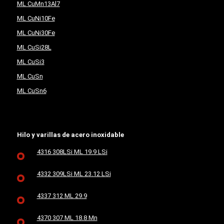
ML CuMn13Al7
ML CuNi10Fe
ML CuNi30Fe
ML CuSi28L
ML CuSi3
ML CuSn
ML CuSn6
Hilo y varillas de acero inoxidable
4316 308LSi ML 19.9 LSi
4332 309LSi ML 23.12 LSi
4337 312 ML 29.9
4370 307 ML 18.8 Mn