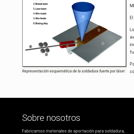
M
El
Lo
av
in
fu
Pa
Representación esquemática de la soldadura fuerte por láser
co
Sobre nosotros
Fabricamos materiales de aportación para soldadura,