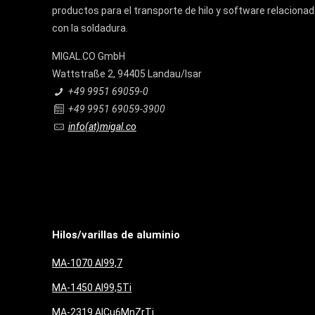
productos para el transporte de hilo y software relaciona
con la soldadura.
MIGAL.CO GmbH
Wattstraße 2, 94405 Landau/Isar
+49 9951 69059-0
+49 9951 69059-3900
info(at)migal.co
Hilos/varillas de aluminio
MA-1070 Al99,7
MA-1450 Al99,5Ti
MA-2319 AlCu6MnZrTi