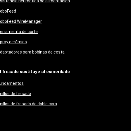
sistencia neumática de alimentación
oboFeed
oboFeed WireManager
erramienta de corte
pray cerámico
daptadores para bobinas de cesta
l fresado sustituye al esmerilado
undamentos
nillos de fresado
nillos de fresado de doble cara