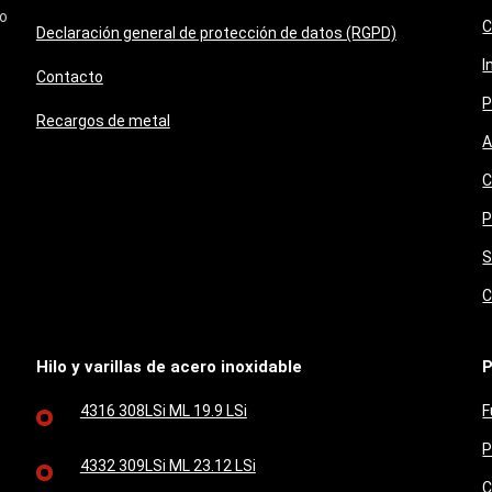
do
C
Declaración general de protección de datos (RGPD)
I
Contacto
P
Recargos de metal
A
C
P
S
C
Hilo y varillas de acero inoxidable
P
4316 308LSi ML 19.9 LSi
F
P
4332 309LSi ML 23.12 LSi
C