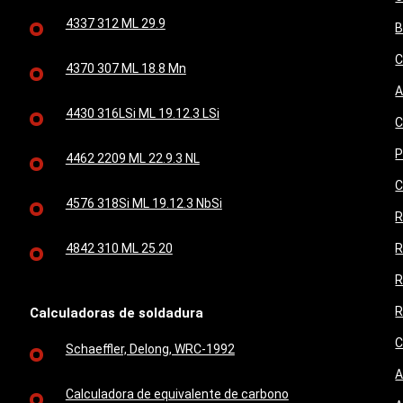
4337 312 ML 29.9
B
C
4370 307 ML 18.8 Mn
A
4430 316LSi ML 19.12.3 LSi
C
P
4462 2209 ML 22.9.3 NL
C
4576 318Si ML 19.12.3 NbSi
R
4842 310 ML 25.20
R
R
R
Calculadoras de soldadura
C
Schaeffler, Delong, WRC-1992
A
Calculadora de equivalente de carbono