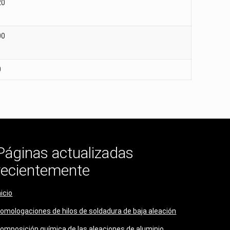
20
00
0
Páginas actualizadas
recientemente
nicio
omologaciones de hilos de soldadura de baja aleación
omposición química de las aleaciones de aluminio