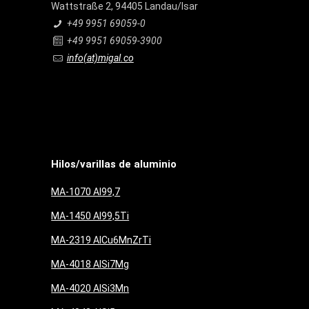
Wattstraße 2, 94405 Landau/Isar
+49 9951 69059-0
+49 9951 69059-3900
info(at)migal.co
Hilos/varillas de aluminio
MA-1070 Al99,7
MA-1450 Al99,5Ti
MA-2319 AlCu6MnZrTi
MA-4018 AlSi7Mg
MA-4020 AlSi3Mn