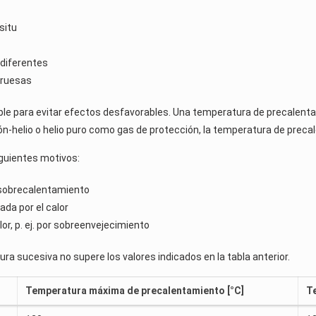
 situ
s diferentes
 gruesas
ble para evitar efectos desfavorables. Una temperatura de precalent
gón-helio o helio puro como gas de protección, la temperatura de prec
iguientes motivos:
r sobrecalentamiento
ada por el calor
lor, p. ej. por sobreenvejecimiento
ra sucesiva no supere los valores indicados en la tabla anterior.
Temperatura máxima de precalentamiento [°C]
T