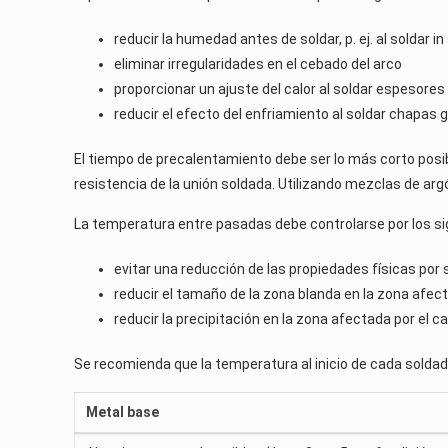
reducir la humedad antes de soldar, p. ej. al soldar in
eliminar irregularidades en el cebado del arco
proporcionar un ajuste del calor al soldar espesore
reducir el efecto del enfriamiento al soldar chapas
El tiempo de precalentamiento debe ser lo más corto posi
resistencia de la unión soldada. Utilizando mezclas de ar
La temperatura entre pasadas debe controlarse por los s
evitar una reducción de las propiedades físicas po
reducir el tamaño de la zona blanda en la zona afect
reducir la precipitación en la zona afectada por el ca
Se recomienda que la temperatura al inicio de cada soldadu
Metal base