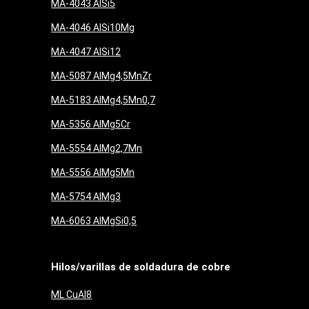
MA-4043 AlSi5
MA-4046 AlSi10Mg
MA-4047 AlSi12
MA-5087 AlMg4,5MnZr
MA-5183 AlMg4,5Mn0,7
MA-5356 AlMg5Cr
MA-5554 AlMg2,7Mn
MA-5556 AlMg5Mn
MA-5754 AlMg3
MA-6063 AlMgSi0,5
Hilos/varillas de soldadura de cobre
ML CuAl8