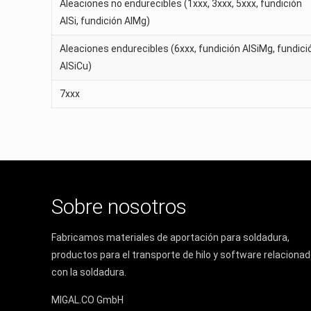
Aleaciones no endurecibles (1xxx, 3xxx, 5xxx, fundición
AlSi, fundición AlMg)
Aleaciones endurecibles (6xxx, fundición AlSiMg, fundici
AlSiCu)
7xxx
Sobre nosotros
Fabricamos materiales de aportación para soldadura,
productos para el transporte de hilo y software relaciona
con la soldadura.
MIGAL.CO GmbH