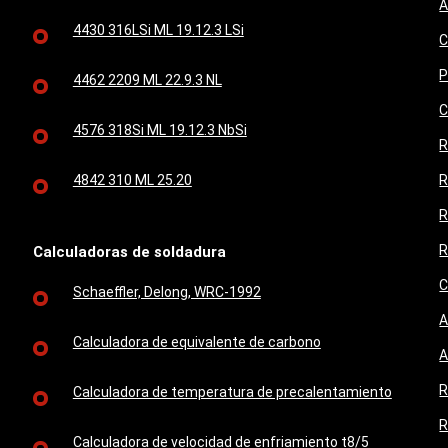
A
4430 316LSi ML 19.12.3 LSi
C
P
4462 2209 ML 22.9.3 NL
C
4576 318Si ML 19.12.3 NbSi
R
4842 310 ML 25.20
R
R
R
Calculadoras de soldadura
C
Schaeffler, Delong, WRC-1992
A
Calculadora de equivalente de carbono
A
R
Calculadora de temperatura de precalentamiento
R
Calculadora de velocidad de enfriamiento t8/5