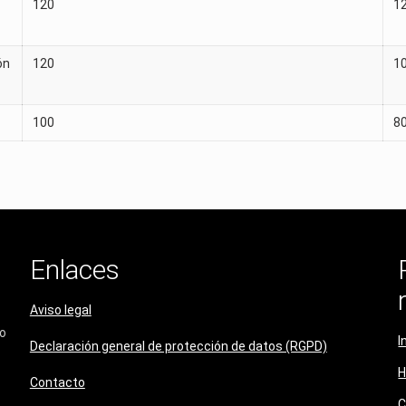
120
1
ón
120
1
100
8
Enlaces
Aviso legal
do
I
Declaración general de protección de datos (RGPD)
H
Contacto
C