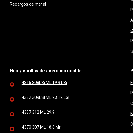
Recargos de metal
P
A
C
P
S
Hilo y varillas de acero inoxidable
P
4316 308LSi ML 19.9 LSi
F
P
4332 309LSi ML 23.12 LSi
C
4337 312 ML 29.9
B
C
4370 307 ML 18.8 Mn