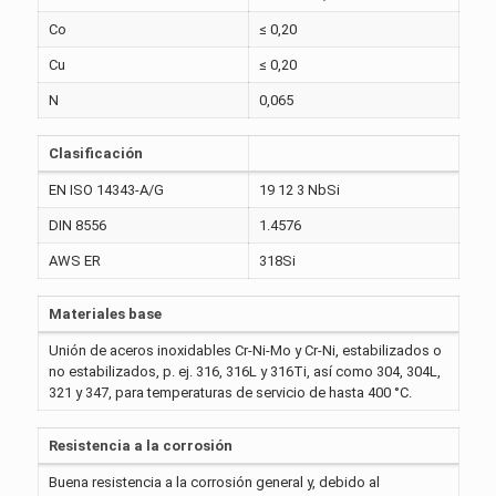
Co
≤ 0,20
Cu
≤ 0,20
N
0,065
Clasificación
EN ISO 14343-A/G
19 12 3 NbSi
DIN 8556
1.4576
AWS ER
318Si
Materiales base
Unión de aceros inoxidables Cr-Ni-Mo y Cr-Ni, estabilizados o
no estabilizados, p. ej. 316, 316L y 316Ti, así como 304, 304L,
321 y 347, para temperaturas de servicio de hasta 400 °C.
Resistencia a la corrosión
Buena resistencia a la corrosión general y, debido al