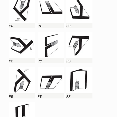
PA
PA
PB
PC
PC
PD
PE
PE
PF