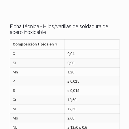
Ficha técnica - Hilos/varillas de soldadura de
acero inoxidable
Composición típica en %
C
0,04
Si
0,90
Mn
1,20
P
≤ 0,025
S
≤ 0,015
Cr
18,50
Ni
12,50
Mo
2,60
Nb
≥ 12xC ≤ 0,6