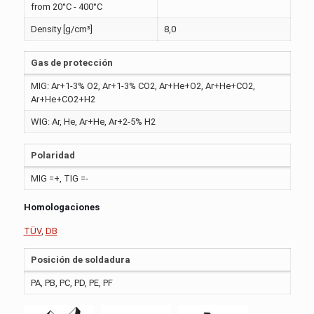
from 20°C - 400°C
Density [g/cm³]
8,0
Gas de protección
MIG: Ar+1-3% O2, Ar+1-3% CO2, Ar+He+O2, Ar+He+CO2,
Ar+He+CO2+H2
WIG: Ar, He, Ar+He, Ar+2-5% H2
Polaridad
MIG =+, TIG =-
Homologaciones
TÜV
,
DB
Posición de soldadura
PA, PB, PC, PD, PE, PF