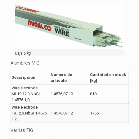
Caja 5 kg
Alambres MIG
Número de
Cantidad en stock
Descripción
artículo
[kg]
Wire electrode
ML19.12.3.NbSi
1,4576,07,10
810
1.4576 1,0,
Wire electrode
19.12.3.NbSi 1.4576
1,4576,07,12
1755
1,2,
Varillas TIG