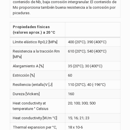
contenido de Nb, baja corrosión intergranular. El contenido de
Mo proporciona también buena resistencia a la corrosión por
picaduras.
Propiedades físicas
(valores aprox.) a 20 °C
Límite elástico Rp0,2 [MPa]
400 (20°C); 390 (400°C)
Resistencia a la tracción Rm
610 (20°C); 540 (400°C)
[MPa]
Alargamiento A [%]
35 (20°C); 30 (400°C)
Estricción [%]
60
Resiliencia (entalla)V [J]
110 (20°C); 40 (-196°C)
Dureza [Vickers]
160
Heat conductivity at
20; 100; 300; 500
temperature ° Celsius
Heat conductivity [W/m °C]
15; 16; 21; 23
Thermal expansion per °C,
18 x 10-6