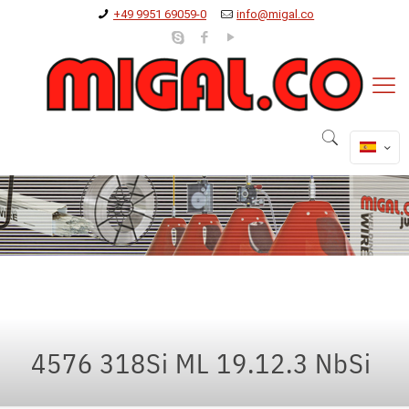
+49 9951 69059-0
info@migal.co
4576 318Si ML 19.12.3 NbSi