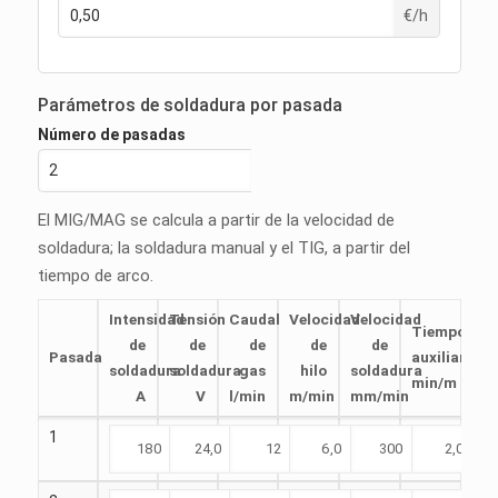
€/h
Parámetros de soldadura por pasada
Número de pasadas
El MIG/MAG se calcula a partir de la velocidad de
soldadura; la soldadura manual y el TIG, a partir del
tiempo de arco.
Intensidad
Tensión
Caudal
Velocidad
Velocidad
Tiempo
de
de
de
de
de
Pasada
auxiliar
soldadura
soldadura
gas
hilo
soldadura
min/m
A
V
l/min
m/min
mm/min
1