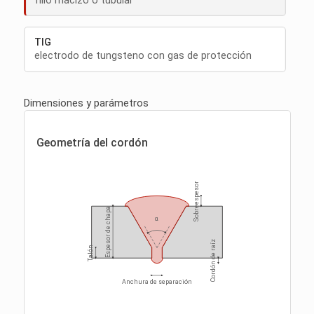
hilo macizo o tubular
TIG
electrodo de tungsteno con gas de protección
Dimensiones y parámetros
Geometría del cordón
Sobreespesor
Espesor de chapa
α
Cordón de raíz
Talón
Anchura de separación