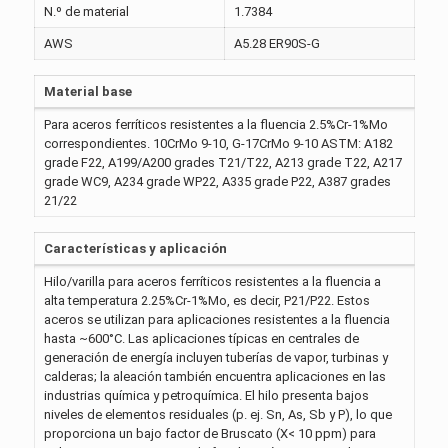
N.º de material
1.7384
AWS
A5.28 ER90S-G
Material base
Para aceros ferríticos resistentes a la fluencia 2.5%Cr-1%Mo
correspondientes. 10CrMo 9-10, G-17CrMo 9-10 ASTM: A182
grade F22, A199/A200 grades T21/T22, A213 grade T22, A217
grade WC9, A234 grade WP22, A335 grade P22, A387 grades
21/22
Características y aplicación
Hilo/varilla para aceros ferríticos resistentes a la fluencia a
alta temperatura 2.25%Cr-1%Mo, es decir, P21/P22. Estos
aceros se utilizan para aplicaciones resistentes a la fluencia
hasta ~600°C. Las aplicaciones típicas en centrales de
generación de energía incluyen tuberías de vapor, turbinas y
calderas; la aleación también encuentra aplicaciones en las
industrias química y petroquímica. El hilo presenta bajos
niveles de elementos residuales (p. ej. Sn, As, Sb y P), lo que
proporciona un bajo factor de Bruscato (X< 10 ppm) para