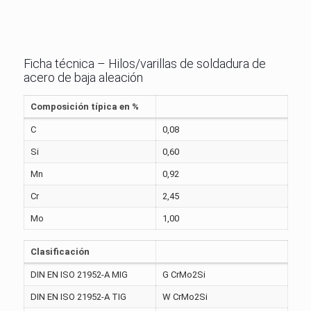
Ficha técnica – Hilos/varillas de soldadura de
acero de baja aleación
Composición típica en %
C
0,08
Si
0,60
Mn
0,92
Cr
2,45
Mo
1,00
Clasificación
DIN EN ISO 21952-A MIG
G CrMo2Si
DIN EN ISO 21952-A TIG
W CrMo2Si