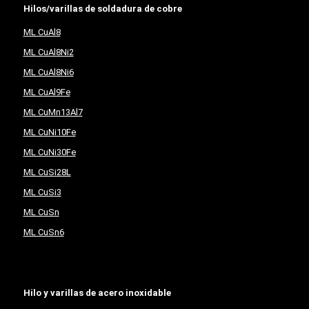
Hilos/varillas de soldadura de cobre
ML CuAl8
ML CuAl8Ni2
ML CuAl8Ni6
ML CuAl9Fe
ML CuMn13Al7
ML CuNi10Fe
ML CuNi30Fe
ML CuSi28L
ML CuSi3
ML CuSn
ML CuSn6
Hilo y varillas de acero inoxidable