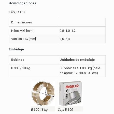
Homologaciones
TÜV, DB, CE
Dimensiones
Hilos MIG [mm]
0,8; 1,0; 1,2
Varillas TIG [mm]
2,0; 2,4
Embalaje
Bobinas
Unidades de embalaje
B 300 / 18 kg
56 bobinas = 1 008 kg (palé
de aprox. 120x80x100 cm)
B-300 18 kg
Caja B-300