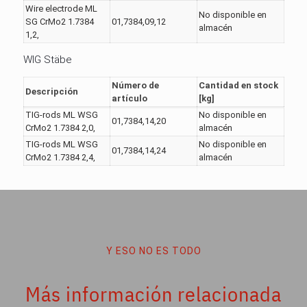
Wire electrode ML
No disponible en
SG CrMo2 1.7384
01,7384,09,12
almacén
1,2,
WIG Stäbe
Número de
Cantidad en stock
Descripción
artículo
[kg]
TIG-rods ML WSG
No disponible en
01,7384,14,20
CrMo2 1.7384 2,0,
almacén
TIG-rods ML WSG
No disponible en
01,7384,14,24
CrMo2 1.7384 2,4,
almacén
Y ESO NO ES TODO
Más información relacionada