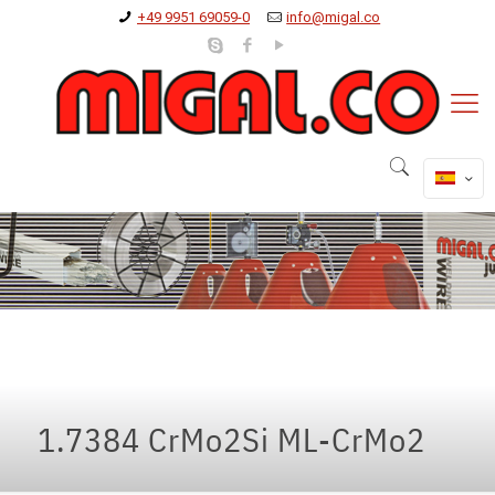
+49 9951 69059-0
info@migal.co
1.7384 CrMo2Si ML-CrMo2