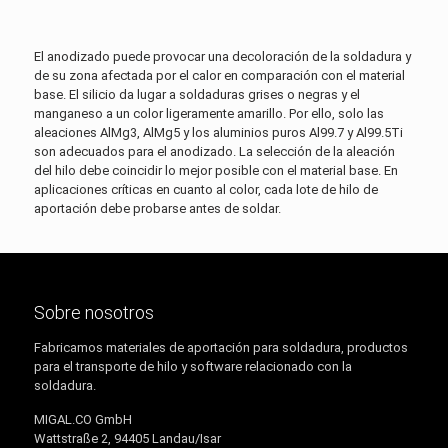
El anodizado puede provocar una decoloración de la soldadura y
de su zona afectada por el calor en comparación con el material
base. El silicio da lugar a soldaduras grises o negras y el
manganeso a un color ligeramente amarillo. Por ello, solo las
aleaciones AlMg3, AlMg5 y los aluminios puros Al99.7 y Al99.5Ti
son adecuados para el anodizado. La selección de la aleación
del hilo debe coincidir lo mejor posible con el material base. En
aplicaciones críticas en cuanto al color, cada lote de hilo de
aportación debe probarse antes de soldar.
Sobre nosotros
Fabricamos materiales de aportación para soldadura, productos
para el transporte de hilo y software relacionado con la
soldadura.
MIGAL.CO GmbH
Wattstraße 2, 94405 Landau/Isar