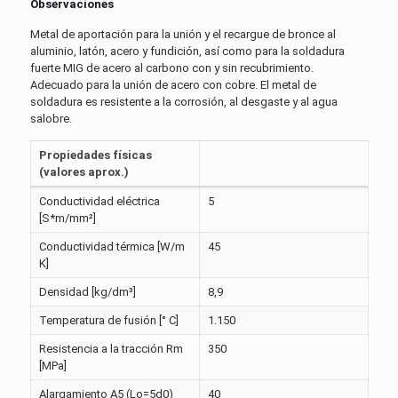
Observaciones
Metal de aportación para la unión y el recargue de bronce al
aluminio, latón, acero y fundición, así como para la soldadura
fuerte MIG de acero al carbono con y sin recubrimiento.
Adecuado para la unión de acero con cobre. El metal de
soldadura es resistente a la corrosión, al desgaste y al agua
salobre.
Propiedades físicas
(valores aprox.)
Conductividad eléctrica
5
[S*m/mm²]
Conductividad térmica [W/m
45
K]
Densidad [kg/dm³]
8,9
Temperatura de fusión [° C]
1.150
Resistencia a la tracción Rm
350
[MPa]
Alargamiento A5 (Lo=5d0)
40