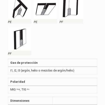
PE
PE
PF
PF
Gas de protección
I1, I2, I3 (argón, helio o mezclas de argón/helio)
Polaridad
MIG =+, TIG =-
Dimensiones