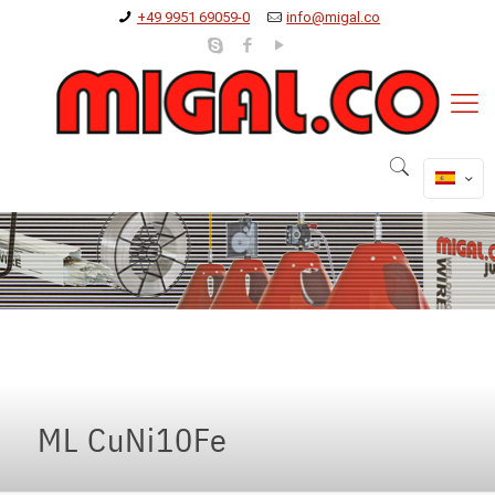
+49 9951 69059-0
info@migal.co
ML CuNi10Fe