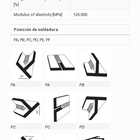
[%]
Modulus of elasticity [MPa]
126.000
Posición de soldadura
PA, PB, PC, PD, PE, PF
PA
PA
PB
PC
PC
PD