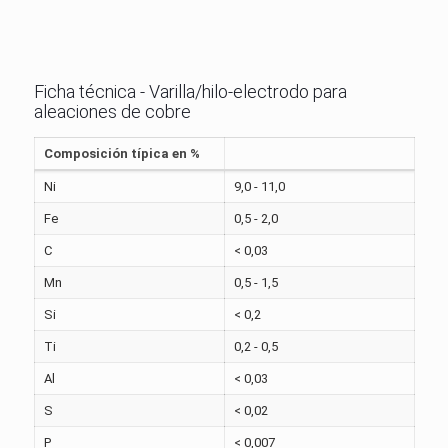
Ficha técnica - Varilla/hilo-electrodo para
aleaciones de cobre
Composición típica en %
Ni
9,0 - 11,0
Fe
0,5 - 2,0
C
< 0,03
Mn
0,5 - 1,5
Si
< 0,2
Ti
0,2 - 0,5
Al
< 0,03
S
< 0,02
P
< 0,007