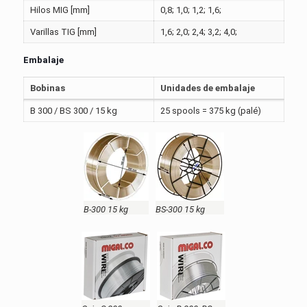
Hilos MIG [mm]
0,8; 1,0; 1,2; 1,6;
Varillas TIG [mm]
1,6; 2,0; 2,4; 3,2; 4,0;
Embalaje
Bobinas
Unidades de embalaje
B 300 / BS 300 / 15 kg
25 spools = 375 kg (palé)
B-300 15 kg
BS-300 15 kg