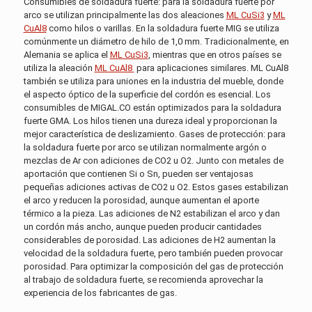
Consumibles de soldadura fuerte: para la soldadura fuerte por
arco se utilizan principalmente las dos aleaciones
ML CuSi3
y
ML
CuAl8
como hilos o varillas. En la soldadura fuerte MIG se utiliza
comúnmente un diámetro de hilo de 1,0 mm. Tradicionalmente, en
Alemania se aplica el
ML CuSi3
, mientras que en otros países se
utiliza la aleación
ML CuAl8
para aplicaciones similares. ML CuAl8
también se utiliza para uniones en la industria del mueble, donde
el aspecto óptico de la superficie del cordón es esencial. Los
consumibles de MIGAL.CO están optimizados para la soldadura
fuerte GMA. Los hilos tienen una dureza ideal y proporcionan la
mejor característica de deslizamiento. Gases de protección: para
la soldadura fuerte por arco se utilizan normalmente argón o
mezclas de Ar con adiciones de CO2 u O2. Junto con metales de
aportación que contienen Si o Sn, pueden ser ventajosas
pequeñas adiciones activas de CO2 u O2. Estos gases estabilizan
el arco y reducen la porosidad, aunque aumentan el aporte
térmico a la pieza. Las adiciones de N2 estabilizan el arco y dan
un cordón más ancho, aunque pueden producir cantidades
considerables de porosidad. Las adiciones de H2 aumentan la
velocidad de la soldadura fuerte, pero también pueden provocar
porosidad. Para optimizar la composición del gas de protección
al trabajo de soldadura fuerte, se recomienda aprovechar la
experiencia de los fabricantes de gas.