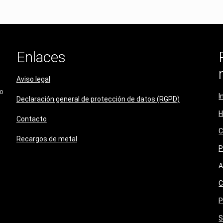
Enlaces
Aviso legal
do
I
Declaración general de protección de datos (RGPD)
H
Contacto
C
Recargos de metal
P
A
C
P
S