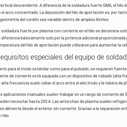
vertical descendente. A diferencia de la soldadura fuerte GMA, el hilo 
 el arco concentrado. La deposición del hilo de aportación es, por tan
 geometría del cordón sea variable dentro de amplios límites.
 soldadura fuerte por plasma con corriente en el hilo se denomina sold
 diferencia básicamente solo por la potencia adicional proporcionada po
mperatura del hilo de aportación puede utilizarse para aumentar la vel
equisitos especiales del equipo de solda
nto para el modo estándar como para el pulsado, se requieren fuente
ente de corriente está equipada con un dispositivo de cebado (alta fr
 alta frecuencia suele cebar el arco entre el electrodo y la tobera de p
s aplicaciones manuales suelen trabajar en un rango de corriente de
eden necesitar hasta 250 A. Las antorchas de plasma suelen refrigera
se alimenta desde el exterior sin corriente. Gracias a la separación entr
 hilo.