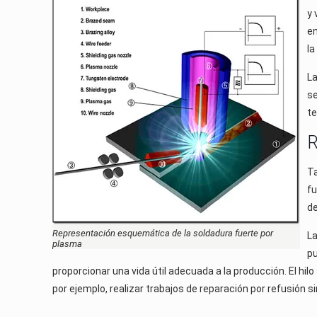
y 
en
la
La
se
te
R
Ta
fu
de
Representación esquemática de la soldadura fuerte por
La
plasma
pu
proporcionar una vida útil adecuada a la producción. El hilo 
por ejemplo, realizar trabajos de reparación por refusión sin