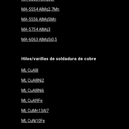
MA-5554 AlMg2,7Mn
MA-5556 AlMg5Mn
MA-5754 AlMg3
MA-6063 AlMgSi0,5
Hilos/varillas de soldadura de cobre
ML CuAl8
ML CuAl8Ni2
ML CuAl8Ni6
ML CuAl9Fe
ML CuMn13Al7
ML CuNi10Fe