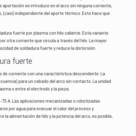
de aportación se introduce en el arco sin ninguna corriente,
to, (casi) independiente del aporte térmico. Esto hace que
adura fuerte por plasma con hilo caliente. Esta variante
r otra corriente que circula a través del hilo. La mayor
ocidad de soldadura fuerte y reduce la distorsión.
dura fuerte
s de corriente con una característica descendente. La
ecuencia) para un cebado del arco sin contacto. La unidad
lasma o entre el electrodo y la pieza.
 5-75 A. Las aplicaciones mecanizadas o robotizadas
rse por agua para evacuar el calor del proceso y
e la alimentación de hilo y la potencia del arco, es posible,