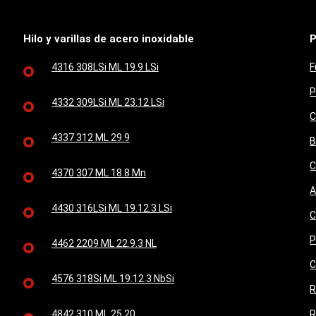
Hilo y varillas de acero inoxidable
P
4316 308LSi ML 19.9 LSi
F
P
4332 309LSi ML 23.12 LSi
C
4337 312 ML 29.9
B
C
4370 307 ML 18.8 Mn
A
4430 316LSi ML 19.12.3 LSi
C
P
4462 2209 ML 22.9.3 NL
C
4576 318Si ML 19.12.3 NbSi
R
4842 310 ML 25.20
R