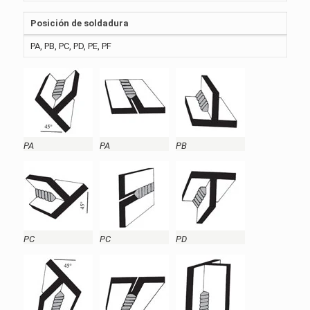
Posición de soldadura
PA, PB, PC, PD, PE, PF
PA
PA
PB
PC
PC
PD