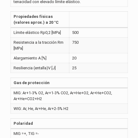
tenacidad con elevado límite elástico.
Propiedades físicas
(valores aprox.) a 20 °C
Límite elástico Rp0,2 [MPa]
500
Resistencia a la tracción Rm
750
[MPa]
Alargamiento A [%]
20
Resiliencia (entalla)V [J]
25
Gas de protección
MIG: Ar+1-3% O2, Ar+1-3% CO2, Ar+He+O2, Ar+He+CO2,
Ar+He+CO2+H2
WIG: Ar, He, Ar+He, Ar+2-5% H2
Polaridad
MIG =+, TIG =-