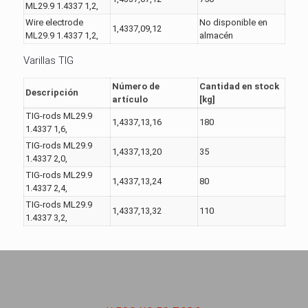
ML29.9 1.4337 1,2,
Wire electrode
No disponible en
1,4337,09,12
ML29.9 1.4337 1,2,
almacén
Varillas TIG
Número de
Cantidad en stock
Descripción
artículo
[kg]
TIG-rods ML29.9
1,4337,13,16
180
1.4337 1,6,
TIG-rods ML29.9
1,4337,13,20
35
1.4337 2,0,
TIG-rods ML29.9
1,4337,13,24
80
1.4337 2,4,
TIG-rods ML29.9
1,4337,13,32
110
1.4337 3,2,