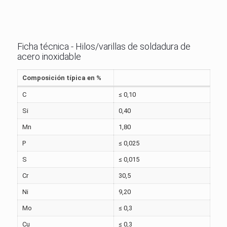
Ficha técnica - Hilos/varillas de soldadura de
acero inoxidable
Composición típica en %
C
≤ 0,10
Si
0,40
Mn
1,80
P
≤ 0,025
S
≤ 0,015
Cr
30,5
Ni
9,20
Mo
≤ 0,3
Cu
≤ 0,3