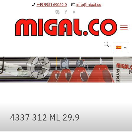
+49 9951 69059-0
info@migal.co
4337 312 ML 29.9