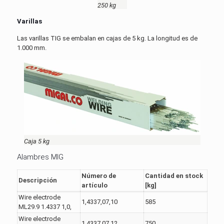
250 kg
Varillas
Las varillas TIG se embalan en cajas de 5 kg. La longitud es de
1.000 mm.
Caja 5 kg
Alambres MIG
Número de
Cantidad en stock
Descripción
artículo
[kg]
Wire electrode
1,4337,07,10
585
ML29.9 1.4337 1,0,
Wire electrode
1,4337,07,12
750