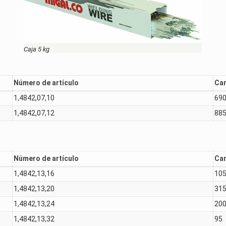
Caja 5 kg
Número de artículo
Can
1,4842,07,10
69
1,4842,07,12
88
Número de artículo
Can
1,4842,13,16
10
1,4842,13,20
31
1,4842,13,24
20
1,4842,13,32
95