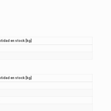
tidad en stock [kg]
0
5
tidad en stock [kg]
5
5
0