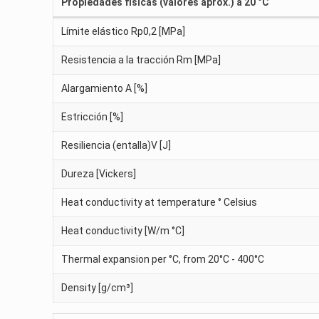
Propiedades físicas (valores aprox.) a 20 °C
Límite elástico Rp0,2 [MPa]
Resistencia a la tracción Rm [MPa]
Alargamiento A [%]
Estricción [%]
Resiliencia (entalla)V [J]
Dureza [Vickers]
Heat conductivity at temperature ° Celsius
Heat conductivity [W/m °C]
Thermal expansion per °C, from 20°C - 400°C
Density [g/cm³]