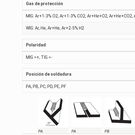
Gas de protección
MIG: Ar+1-3% O2, Ar+1-3% CO2, Ar+He+O2, Ar+He+CO2
WIG: Ar, He, Ar+He, Ar+2-5% H2
Polaridad
MIG =+, TIG =-
Posición de soldadura
PA, PB, PC, PD, PE, PF
PA
PA
PB