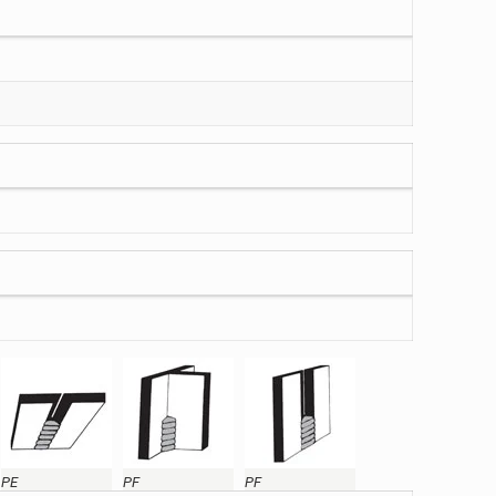
PE
PF
PF