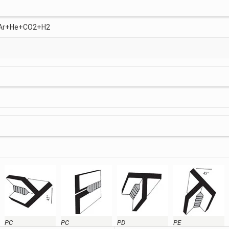
, Ar+He+CO2+H2
PC
PC
PD
PE