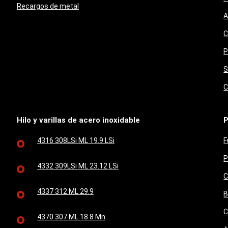
Recargos de metal
A
C
P
S
C
Hilo y varillas de acero inoxidable
P
4316 308LSi ML 19.9 LSi
F
P
4332 309LSi ML 23.12 LSi
C
4337 312 ML 29.9
B
C
4370 307 ML 18.8 Mn