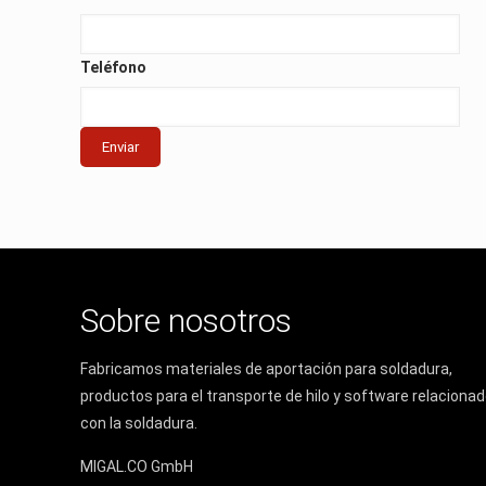
Teléfono
Sobre nosotros
Fabricamos materiales de aportación para soldadura,
productos para el transporte de hilo y software relaciona
con la soldadura.
MIGAL.CO GmbH