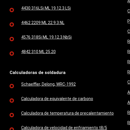
A
4430 316LSi ML 19.12.3 LSi
C
P
4462 2209 ML 22.9.3 NL
C
4576 318Si ML 19.12.3 NbSi
R
4842 310 ML 25.20
R
R
R
Calculadoras de soldadura
C
Schaeffler, Delong, WRC-1992
A
Calculadora de equivalente de carbono
A
R
Calculadora de temperatura de precalentamiento
R
Calculadora de velocidad de enfriamiento t8/5