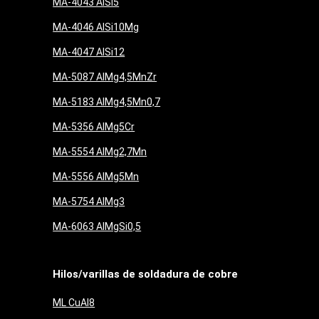
MA-4043 AlSi5
MA-4046 AlSi10Mg
MA-4047 AlSi12
MA-5087 AlMg4,5MnZr
MA-5183 AlMg4,5Mn0,7
MA-5356 AlMg5Cr
MA-5554 AlMg2,7Mn
MA-5556 AlMg5Mn
MA-5754 AlMg3
MA-6063 AlMgSi0,5
Hilos/varillas de soldadura de cobre
ML CuAl8