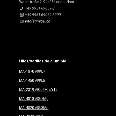
Wattstraße 2, 94405 Landau/Isar
+49 9951 69059-0
+49 9951 69059-3900
info(at)migal.co
Hilos/varillas de aluminio
MA-1070 Al99,7
MA-1450 Al99,5Ti
MA-2319 AlCu6MnZrTi
MA-4018 AlSi7Mg
MA-4020 AlSi3Mn