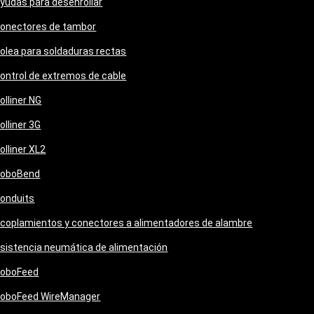
yudas para desenrollar
onectores de tambor
olea para soldaduras rectas
ontrol de extremos de cable
olliner NG
olliner 3G
olliner XL2
oboBend
onduits
coplamientos y conectores a alimentadores de alambre
sistencia neumática de alimentación
oboFeed
oboFeed WireManager